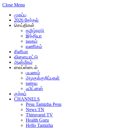
Close Menu
முகப்பு
2026 தேர்தல்
செய்திகள்
தமிழ்நாடு
இந்தியா
உலகம்
வணிகம்
சினிமா
விளையாட்டு
ஆன்மீகம்
லைப்ஸ்டைல்
பயணம்
அழகுக்குறிப்புகள்
உணவு
ஃபிட்னஸ்
குற்றம்
CHANNELS
Pesu Tamizha Pesu
News TN
Thiruvarul TV
Health Guru
Hello Tamizha