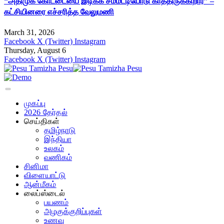
“அதிமுக கோட்டையை இடிக்க சம்மட்டியோடு காத்திருக்கிறார்” –
கட்சியினரை எச்சரித்த வேலுமணி
March 31, 2026
Facebook
X (Twitter)
Instagram
Thursday, August 6
Facebook
X (Twitter)
Instagram
முகப்பு
2026 தேர்தல்
செய்திகள்
தமிழ்நாடு
இந்தியா
உலகம்
வணிகம்
சினிமா
விளையாட்டு
ஆன்மீகம்
லைப்ஸ்டைல்
பயணம்
அழகுக்குறிப்புகள்
உணவு