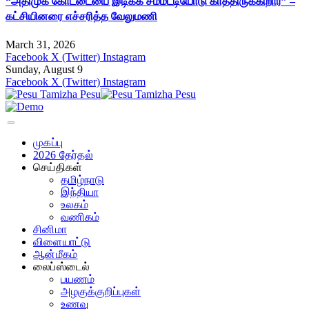
“அதிமுக கோட்டையை இடிக்க சம்மட்டியோடு காத்திருக்கிறார்” –
கட்சியினரை எச்சரித்த வேலுமணி
March 31, 2026
Facebook
X (Twitter)
Instagram
Sunday, August 9
Facebook
X (Twitter)
Instagram
முகப்பு
2026 தேர்தல்
செய்திகள்
தமிழ்நாடு
இந்தியா
உலகம்
வணிகம்
சினிமா
விளையாட்டு
ஆன்மீகம்
லைப்ஸ்டைல்
பயணம்
அழகுக்குறிப்புகள்
உணவு