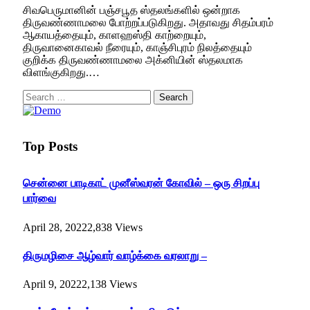
சிவபெருமானின் பஞ்சபூத ஸ்தலங்களில் ஒன்றாக
திருவண்ணாமலை போற்றப்படுகிறது. அதாவது சிதம்பரம்
ஆகாயத்தையும், காளஹஸ்தி காற்றையும்,
திருவானைகாவல் நீரையும், காஞ்சிபுரம் நிலத்தையும்
குறிக்க திருவண்ணாமலை அக்னியின் ஸ்தலமாக
விளங்குகிறது.…
Search
for:
Top Posts
சென்னை பாடிகாட் முனீஸ்வரன் கோவில் – ஒரு சிறப்பு
பார்வை
April 28, 2022
2,838
Views
திருமழிசை ஆழ்வார் வாழ்க்கை வரலாறு –
April 9, 2022
2,138
Views