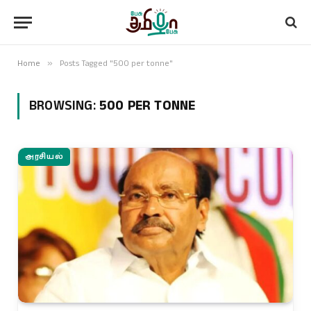
Home
»
Posts Tagged "500 per tonne"
BROWSING:
500 PER TONNE
அரசியல்