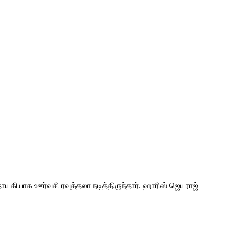
நாயகியாக ஊர்வசி ரவுத்தலா நடித்திருந்தார். ஹாரிஸ் ஜெயராஜ்