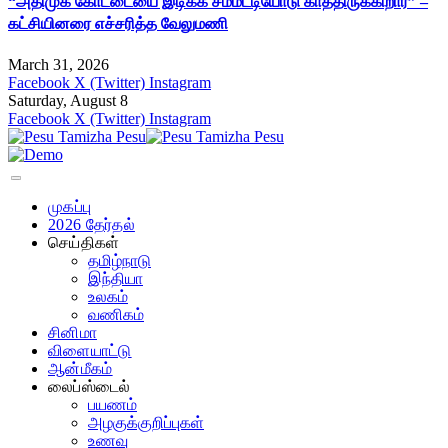
“அதிமுக கோட்டையை இடிக்க சம்மட்டியோடு காத்திருக்கிறார்” –
கட்சியினரை எச்சரித்த வேலுமணி
March 31, 2026
Facebook
X (Twitter)
Instagram
Saturday, August 8
Facebook
X (Twitter)
Instagram
முகப்பு
2026 தேர்தல்
செய்திகள்
தமிழ்நாடு
இந்தியா
உலகம்
வணிகம்
சினிமா
விளையாட்டு
ஆன்மீகம்
லைப்ஸ்டைல்
பயணம்
அழகுக்குறிப்புகள்
உணவு