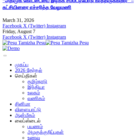
“அதிமுக கோட்டையை இடிக்க சம்மட்டியோடு காத்திருக்கிறார்” –
கட்சியினரை எச்சரித்த வேலுமணி
March 31, 2026
Facebook
X (Twitter)
Instagram
Friday, August 7
Facebook
X (Twitter)
Instagram
முகப்பு
2026 தேர்தல்
செய்திகள்
தமிழ்நாடு
இந்தியா
உலகம்
வணிகம்
சினிமா
விளையாட்டு
ஆன்மீகம்
லைப்ஸ்டைல்
பயணம்
அழகுக்குறிப்புகள்
உணவு