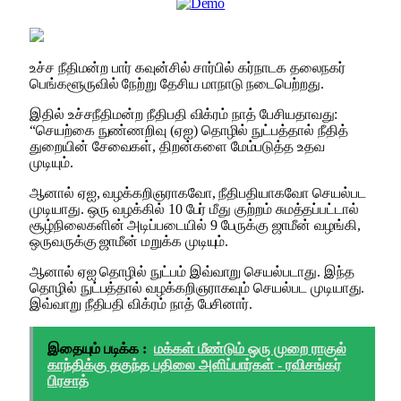
உச்ச நீதிமன்ற பார் கவுன்சில் சார்பில் கர்நாடக தலைநகர்
பெங்களூருவில் நேற்று தேசிய மாநாடு நடைபெற்றது.
இதில் உச்சநீதிமன்ற நீதிபதி விக்ரம் நாத் பேசியதாவது:
“செயற்கை நுண்ணறிவு (ஏஐ) தொழில் நுட்பத்தால் நீதித்
துறையின் சேவைகள், திறன்களை மேம்படுத்த உதவ
முடியும்.
ஆனால் ஏஐ, வழக்கறிஞராகவோ, நீதிபதியாகவோ செயல்பட
முடியாது. ஒரு வழக்கில் 10 பேர் மீது குற்றம் சுமத்தப்பட்டால்
சூழ்நிலைகளின் அடிப்படையில் 9 பேருக்கு ஜாமீன் வழங்கி,
ஒருவருக்கு ஜாமீன் மறுக்க முடியும்.
ஆனால் ஏஐ தொழில் நுட்பம் இவ்வாறு செயல்படாது. இந்த
தொழில் நுட்பத்தால் வழக்கறிஞராகவும் செயல்பட முடியாது.
இவ்வாறு நீதிபதி விக்ரம் நாத் பேசினார்.
இதையும் படிக்க :
மக்கள் மீண்டும் ஒரு முறை ராகுல்
காந்திக்கு தகுந்த பதிலை அளிப்பார்கள் - ரவிசங்கர்
பிரசாத்