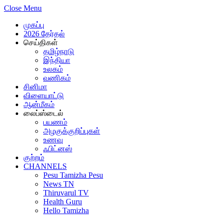
Close Menu
முகப்பு
2026 தேர்தல்
செய்திகள்
தமிழ்நாடு
இந்தியா
உலகம்
வணிகம்
சினிமா
விளையாட்டு
ஆன்மீகம்
லைப்ஸ்டைல்
பயணம்
அழகுக்குறிப்புகள்
உணவு
ஃபிட்னஸ்
குற்றம்
CHANNELS
Pesu Tamizha Pesu
News TN
Thiruvarul TV
Health Guru
Hello Tamizha