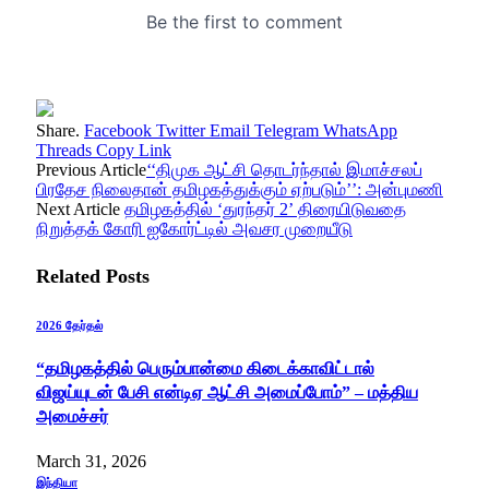
Share.
Facebook
Twitter
Email
Telegram
WhatsApp
Threads
Copy Link
Previous Article
‘‘திமுக ஆட்சி தொடர்ந்தால் இமாச்சலப்
பிரதேச நிலைதான் தமிழகத்துக்கும் ஏற்படும்’’: அன்புமணி
Next Article
தமிழகத்தில் ‘துரந்தர் 2’ திரையிடுவதை
நிறுத்தக் கோரி ஐகோர்ட்டில் அவசர முறையீடு
Related
Posts
2026 தேர்தல்
“தமிழகத்தில் பெரும்பான்மை கிடைக்காவிட்டால்
விஜய்யுடன் பேசி என்டிஏ ஆட்சி அமைப்போம்” – மத்திய
அமைச்சர்
March 31, 2026
இந்தியா