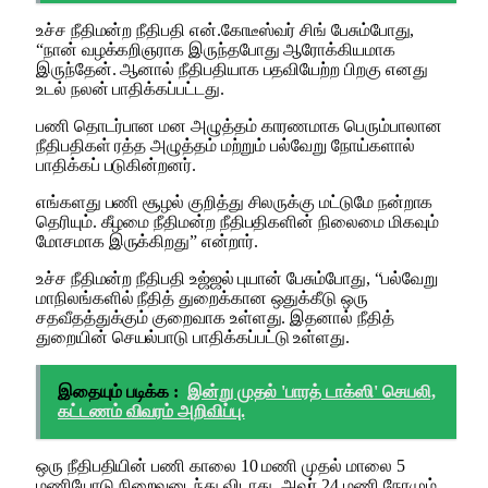
உச்ச நீதிமன்ற நீதிபதி என்.கோடீஸ்வர் சிங் பேசும்போது,
“நான் வழக்கறிஞராக இருந்தபோது ஆரோக்கியமாக
இருந்தேன். ஆனால் நீதிபதியாக பதவியேற்ற பிறகு எனது
உடல் நலன் பாதிக்கப்பட்டது.
பணி தொடர்பான மன அழுத்தம் காரணமாக பெரும்பாலான
நீதிபதிகள் ரத்த அழுத்தம் மற்றும் பல்வேறு நோய்களால்
பாதிக்கப் படுகின்றனர்.
எங்களது பணி சூழல் குறித்து சிலருக்கு மட்டுமே நன்றாக
தெரியும். கீழமை நீதிமன்ற நீதிபதிகளின் நிலைமை மிகவும்
மோசமாக இருக்கிறது” என்றார்.
உச்ச நீதிமன்ற நீதிபதி உஜ்ஜல் புயான் பேசும்போது, “பல்வேறு
மாநிலங்களில் நீதித் துறைக்கான ஒதுக்கீடு ஒரு
சதவீதத்துக்கும் குறைவாக உள்ளது. இதனால் நீதித்
துறையின் செயல்பாடு பாதிக்கப்பட்டு உள்ளது.
இதையும் படிக்க :
இன்று முதல் 'பாரத் டாக்ஸி' செயலி,
கட்டணம் விவரம் அறிவிப்பு.
ஒரு நீதிபதியின் பணி காலை 10 மணி முதல் மாலை 5
மணியோடு நிறைவடைந்து விடாது. அவர் 24 மணி நேரமும்