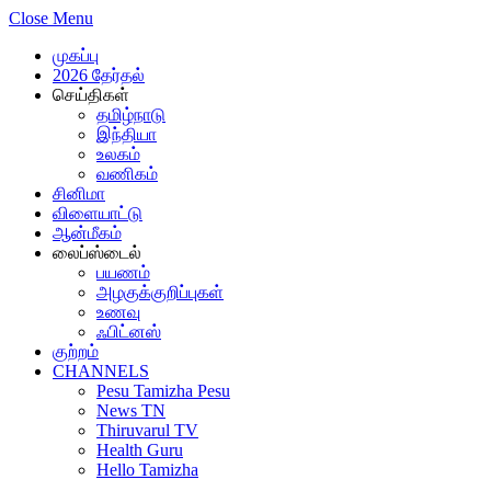
Close Menu
முகப்பு
2026 தேர்தல்
செய்திகள்
தமிழ்நாடு
இந்தியா
உலகம்
வணிகம்
சினிமா
விளையாட்டு
ஆன்மீகம்
லைப்ஸ்டைல்
பயணம்
அழகுக்குறிப்புகள்
உணவு
ஃபிட்னஸ்
குற்றம்
CHANNELS
Pesu Tamizha Pesu
News TN
Thiruvarul TV
Health Guru
Hello Tamizha