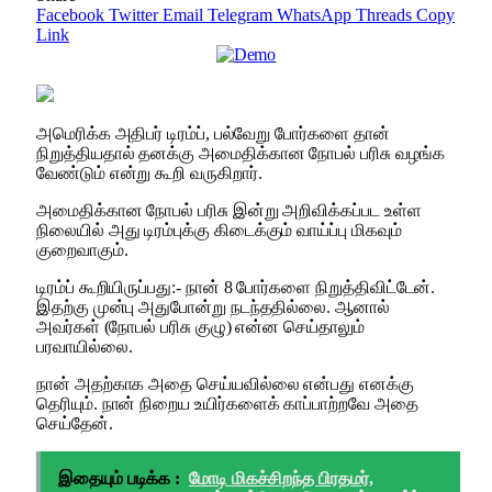
Facebook
Twitter
Email
Telegram
WhatsApp
Threads
Copy
Link
அமெரிக்க அதிபர் டிரம்ப், பல்வேறு போர்களை தான்
நிறுத்தியதால் தனக்கு அமைதிக்கான நோபல் பரிசு வழங்க
வேண்டும் என்று கூறி வருகிறார்.
அமைதிக்கான நோபல் பரிசு இன்று அறிவிக்கப்பட உள்ள
நிலையில் அது டிரம்புக்கு கிடைக்கும் வாய்ப்பு மிகவும்
குறைவாகும்.
டிரம்ப் கூறியிருப்பது:- நான் 8 போர்களை நிறுத்திவிட்டேன்.
இதற்கு முன்பு அதுபோன்று நடந்ததில்லை. ஆனால்
அவர்கள் (நோபல் பரிசு குழு) என்ன செய்தாலும்
பரவாயில்லை.
நான் அதற்காக அதை செய்யவில்லை என்பது எனக்கு
தெரியும். நான் நிறைய உயிர்களைக் காப்பாற்றவே அதை
செய்தேன்.
இதையும் படிக்க :
மோடி மிகச்சிறந்த பிரதமர்,