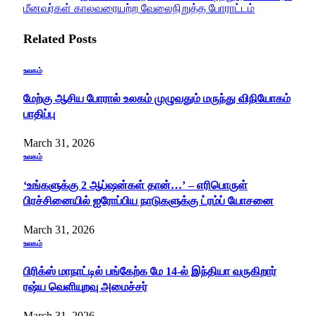
மீனவர்கள் காலவரையற்ற வேலைநிறுத்த போராட்டம்
Related
Posts
உலகம்
மேற்கு ஆசிய போரால் உலகம் முழுவதும் மருந்து விநியோகம்
பாதிப்பு
March 31, 2026
உலகம்
‘உங்களுக்கு 2 ஆப்ஷன்கள் தான்…’ – எரிபொருள்
பிரச்சினையில் ஐரோப்பிய நாடுகளுக்கு ட்ரம்ப் யோசனை
March 31, 2026
உலகம்
பிரிக்ஸ் மாநாட்டில் பங்கேற்க மே 14-ல் இந்தியா வருகிறார்
ரஷ்ய வெளியுறவு அமைச்சர்
March 31, 2026