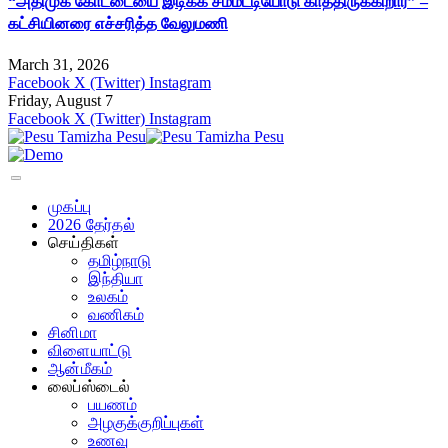
“அதிமுக கோட்டையை இடிக்க சம்மட்டியோடு காத்திருக்கிறார்” –
கட்சியினரை எச்சரித்த வேலுமணி
March 31, 2026
Facebook
X (Twitter)
Instagram
Friday, August 7
Facebook
X (Twitter)
Instagram
முகப்பு
2026 தேர்தல்
செய்திகள்
தமிழ்நாடு
இந்தியா
உலகம்
வணிகம்
சினிமா
விளையாட்டு
ஆன்மீகம்
லைப்ஸ்டைல்
பயணம்
அழகுக்குறிப்புகள்
உணவு