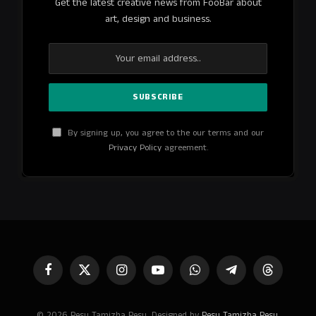
Get the latest creative news from FooBar about
art, design and business.
By signing up, you agree to the our terms and our
Privacy Policy
agreement.
Facebook
X
Instagram
YouTube
WhatsApp
Telegram
Threads
(Twitter)
© 2026 Pesu Tamizha Pesu. Designed by
Pesu Tamizha Pesu
.