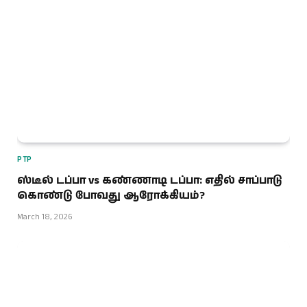
PTP
ஸ்டீல் டப்பா vs கண்ணாடி டப்பா: எதில் சாப்பாடு
கொண்டு போவது ஆரோக்கியம்?
March 18, 2026