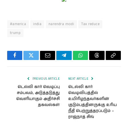
#america
india
narendra modi
Tax reduce
trump
Facebook
Twitter
Email
Telegram
WhatsApp
Threads
Copy
Link
PREVIOUS ARTICLE
NEXT ARTICLE
டெல்லி கார் வெடிப்பு
டெல்லி கார்
சம்பவம், அடுத்தடுத்து
வெடிவிபத்தில்
வெளியாகும் அதிர்ச்சி
உயிரிழந்தவர்களின்
தகவல்கள்
குடும்பத்தினருக்கு உரிய
நீதி பெற்றுத்தரப்படும் –
ராஜ்நாத் சிங்