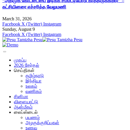
“அதிமுக கோட்டையை இடிக்க சம்மட்டியோடு காத்திருக்கிறார்” –
கட்சியினரை எச்சரித்த வேலுமணி
March 31, 2026
Facebook
X (Twitter)
Instagram
Sunday, August 9
Facebook
X (Twitter)
Instagram
முகப்பு
2026 தேர்தல்
செய்திகள்
தமிழ்நாடு
இந்தியா
உலகம்
வணிகம்
சினிமா
விளையாட்டு
ஆன்மீகம்
லைப்ஸ்டைல்
பயணம்
அழகுக்குறிப்புகள்
உணவு