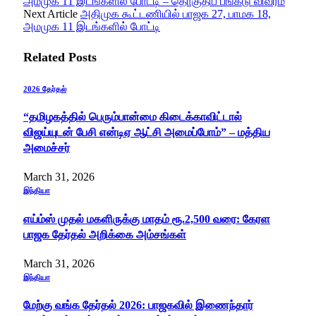
அமமுக 11 இடங்களில் போட்டி – தொகுதிப் பங்கீடு விவரம்
Next Article
அதிமுக கூட்டணியில் பாஜக 27, பாமக 18,
அமமுக 11 இடங்களில் போட்டி
Related
Posts
2026 தேர்தல்
“தமிழகத்தில் பெரும்பான்மை கிடைக்காவிட்டால்
விஜய்யுடன் பேசி என்டிஏ ஆட்சி அமைப்போம்” – மத்திய
அமைச்சர்
March 31, 2026
இந்தியா
எய்ம்ஸ் முதல் மகளிருக்கு மாதம் ரூ.2,500 வரை: கேரள
பாஜக தேர்தல் அறிக்கை அம்சங்கள்
March 31, 2026
இந்தியா
மேற்கு வங்க தேர்தல் 2026: பாஜகவில் இணைந்தார்