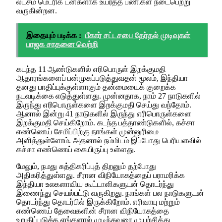
லட்சம் மெட்ரிக் டன்களாக உயர்த்த பணிகள் நடைபெற்று
வருகின்றன.
இதையும் படிக்க :
பீகார் சட்டசபை தேர்தல் முடிவுகள்
பாஜக சாதனை வெற்றி
கடந்த 11 ஆண்டுகளில் எரிபொருள் இறக்குமதி
ஆதாரங்களைப் பன்முகப்படுத்துவதன் மூலம், இந்தியா
தனது பாதிப்புக்குள்ளாகும் தன்மையைக் குறைக்க
நடவடிக்கை எடுத்துள்ளது. முன்னதாக, நாம் 27 நாடுகளில்
இருந்து எரிபொருள்களை இறக்குமதி செய்து வந்தோம்.
ஆனால் இன்று 41 நாடுகளில் இருந்து எரிபொருள்களை
இறக்குமதி செய்கிறோம். கடந்த பத்தாண்டுகளில், கச்சா
எண்ணெய் சேமிப்பிற்கு நாங்கள் முன்னுரிமை
அளித்துள்ளோம். அதனால் நம்மிடம் இப்போது பெரியளவில்
கச்சா எண்ணெய் கையிருப்பு உள்ளது.
மேலும், நமது சுத்திகரிப்புத் திறனும் தற்போது
அதிகரித்துள்ளது. சீரான விநியோகத்தைப் பராமரிக்க
இந்தியா உலகளாவிய கூட்டாளிகளுடன் தொடர்ந்து
இணைந்து செயல்பட்டு வருகிறது. நாங்கள் பல நாடுகளுடன்
தொடர்ந்து தொடர்பில் இருக்கிறோம். எரிவாயு மற்றும்
எண்ணெய் தேவைகளின் சீரான விநியோகத்தை
உறுதிப்படுத்த எங்களால் முடிந்தவரை முயற்சித்து