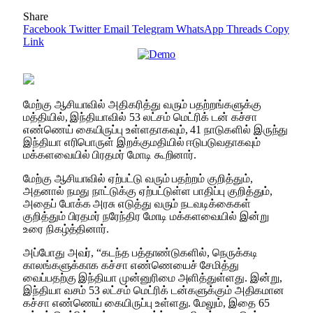
Share
Facebook
Twitter
Email
Telegram
WhatsApp
Threads
Copy
Link
மேற்கு ஆசியாவில் அதிகரித்து வரும் பதற்றங்களுக்கு
மத்தியில், இந்தியாவில் 53 லட்சம் மெட்ரிக் டன் கச்சா
எண்ணெய் கையிருப்பு உள்ளதாகவும், 41 நாடுகளில் இருந்து
இந்தியா எரிபொருள் இறக்குமதியில் ஈடுபடுவதாகவும்
மக்களவையில் பிரதமர் மோடி கூறினார்.
மேற்கு ஆசியாவில் ஏற்பட்டு வரும் பதற்றம் குறித்தும்,
அதனால் நமது நாட்டுக்கு ஏற்பட்டுள்ள பாதிப்பு குறித்தும்,
அதைப் போக்க அரசு எடுத்து வரும் நடவடிக்கைகள்
குறித்தும் பிரதமர் நரேந்திர மோடி மக்களவையில் இன்று
உரை நிகழ்த்தினார்.
அப்போது அவர், “கடந்த பத்தாண்டுகளில், நெருக்கடி
காலங்களுக்காக கச்சா எண்ணெயைச் சேமித்து
வைப்பதற்கு இந்தியா முன்னுரிமை அளித்துள்ளது. இன்று,
இந்தியா வசம் 53 லட்சம் மெட்ரிக் டன்களுக்கும் அதிகமான
கச்சா எண்ணெய் கையிருப்பு உள்ளது. மேலும், இதை 65