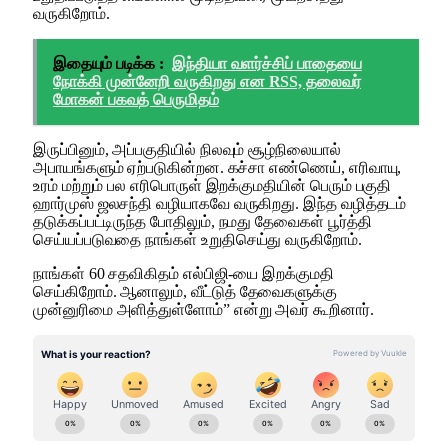
வருகிறோம்.
இதையும் படிக்க :
இந்தியா வளர்ச்சிப் பாதையை
நோக்கி முன்னேறி வருகிறது என RSS, தலைவர்
மோகன் பகவத் பெருமிதம்
இருப்பினும், அப்பகுதியில் நிலவும் சூழ்நிலையால்
அபாயங்களும் ஏற்படுகின்றன. கச்சா எண்ணெய், எரிவாயு,
உரம் மற்றும் பல எரிபொருள் இறக்குமதியின் பெரும் பகுதி
ஹார்முஸ் ஜலசந்தி வழியாகவே வருகிறது. இந்த வழித்தடம்
தடுக்கப்பட்டிருந்த போதிலும், நமது தேவைகள் பூர்த்தி
செய்யப்படுவதை நாங்கள் உறுதிசெய்து வருகிறோம்.
நாங்கள் 60 சதவிகிதம் எல்பிஜி-யை இறக்குமதி
செய்கிறோம். ஆனாலும், வீட்டுத் தேவைகளுக்கு
முன்னுரிமை அளித்துள்ளோம்” என்று அவர் கூறினார்.