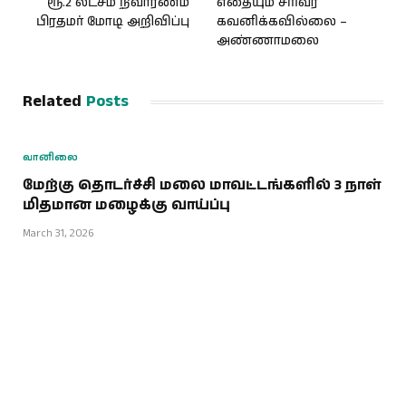
ரூ.2 லட்சம் நிவாரணம்
எதையும் சரிவர
பிரதமர் மோடி அறிவிப்பு
கவனிக்கவில்லை –
அண்ணாமலை
Related
Posts
வானிலை
மேற்கு தொடர்ச்சி மலை மாவட்டங்களில் 3 நாள்
மிதமான மழைக்கு வாய்ப்பு
March 31, 2026