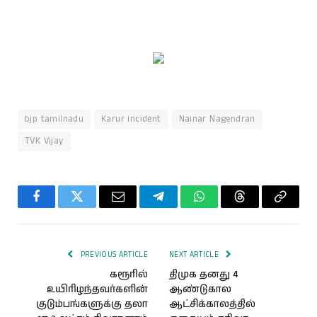
bjp tamilnadu
Karur incident
Nainar Nagendran
TVK Vijay
Facebook
Twitter
Email
Telegram
WhatsApp
Threads
Copy
Link
PREVIOUS ARTICLE
NEXT ARTICLE
கரூரில்
திமுக தனது 4
உயிரிழந்தவர்களின்
ஆண்டுகால
குடும்பங்களுக்கு தலா
ஆட்சிக்காலத்தில்