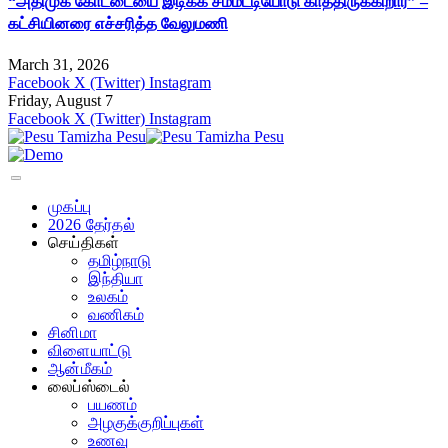
“அதிமுக கோட்டையை இடிக்க சம்மட்டியோடு காத்திருக்கிறார்” –
கட்சியினரை எச்சரித்த வேலுமணி
March 31, 2026
Facebook
X (Twitter)
Instagram
Friday, August 7
Facebook
X (Twitter)
Instagram
முகப்பு
2026 தேர்தல்
செய்திகள்
தமிழ்நாடு
இந்தியா
உலகம்
வணிகம்
சினிமா
விளையாட்டு
ஆன்மீகம்
லைப்ஸ்டைல்
பயணம்
அழகுக்குறிப்புகள்
உணவு