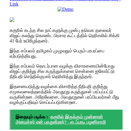
Link
கரூரில் கடந்த சில நாட்களுக்கு முன்பு தவெக தலைவர்
விஜய் கலந்து கொண்ட பிரசார கூட்டத்தில் நெரிசலில் சிக்கி
41 பேர் உயிரிழந்தனர்.
இந்த சம்பவம் தமிழகம் முழுவதும் பெரும் பரபரப்பை
ஏற்படுத்தியது.
இந்த சம்பவம் தொடர்பான வழக்கு விசாரணையின்போது
விஜய் குறித்து சில கருத்துக்களை சென்னை ஐகோர்ட்டு
நீதிபதி செந்தில்குமார் தெரிவித்து இருந்தார்.
இதனையடுத்து வழக்கை விசாரித்த நீதிபதி குறித்து
சமூகவலைத்தளத்தில் அவதூறு கருத்துகள் பரப்பப்பட்டு
வருகின்றன. அதேவேளை, அவதூறுகள் பரப்பியவர்கள் மீது
வழக்குப்பதிவும் செய்யப்படுகினறன.
இதையும் படிக்க :
கரூரில் இருக்கும் முன்னாள்
அமைச்சர் ஏன் பதறுகிறார்? - எடப்பாடி பழனிசாமி