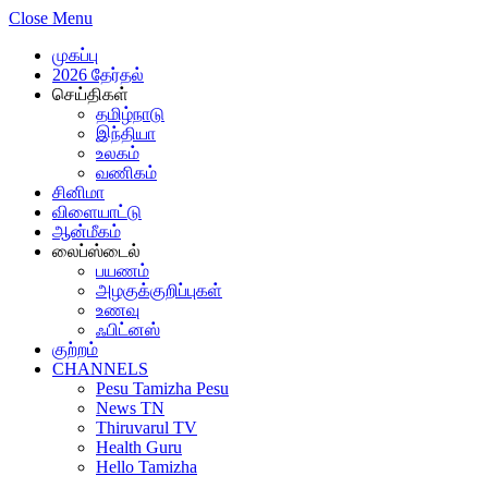
Close Menu
முகப்பு
2026 தேர்தல்
செய்திகள்
தமிழ்நாடு
இந்தியா
உலகம்
வணிகம்
சினிமா
விளையாட்டு
ஆன்மீகம்
லைப்ஸ்டைல்
பயணம்
அழகுக்குறிப்புகள்
உணவு
ஃபிட்னஸ்
குற்றம்
CHANNELS
Pesu Tamizha Pesu
News TN
Thiruvarul TV
Health Guru
Hello Tamizha