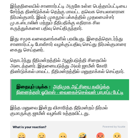
இந்தநிலையில் சாணார்பட்டி அருகே உள்ள பெத்தாம்பட்டியை
சேர்ந்த திண்டுக்கல் தெற்கு மாவட்ட தவெக செயலாளரான
நிர்மல்குமார். இவர் முகநூல் பக்கத்தில் முதலமைச்சர்
மு.க.ஸ்டாலின் மற்றும் நீதிபதிக்கு எதிராக சில
கருத்துக்களை பதிவு செய்திருந்தார்.
இது சமூக வலைதளங்களில் பரவியது. இதைத்தொடர்ந்து
சாணார்பட்டி போலீசார் வழக்குப்பதிவு செய்து நிர்மல்குமாரை
கைது செய்தனர்.
தொடர்ந்து நீதிமன்றத்தில் ஆஜர்படுத்தி சிறையில்
அடைத்தனர். இதனையடுத்து அவர் ஜாமீன் கோரி
திண்டுக்கல் மாவட்ட நீதிமன்றத்தில் மனுதாக்கல் செய்தார்.
இதையும் படிக்க :
அதிமுக ஆட்சியை கவிழ்க்க
நினைத்தார் ஓபிஎஸ் - வைகைச்செல்வன் பரபரப்பு பேட்டி
இந்த மனுவை இன்று விசாரித்த நீதிமன்றம் நிர்மல்
குமாருக்கு ஜாமீன் வழங்கி உத்தரவிட்டது.