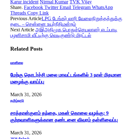
Karur incident
Nirmal Kumar
TVK Vijay
Share.
Facebook
Twitter
Email
Telegram
WhatsApp
Threads
Copy Link
Previous Article
LPG டேங்கர் லாரி வேலைநிறுத்தத்துக்கு
தடை – சென்னை உயர்நீதிமன்றம்
Next Article
அஇஅதிமுக பொதுச்செயலாளர் எடப்பாடி
பழனிசாமி வீட்டிற்கு வெடிகுண்டு மிரட்டல்
Related
Posts
வானிலை
மேற்கு தொடர்ச்சி மலை மாவட்டங்களில் 3 நாள் மிதமான
மழைக்கு வாய்ப்பு
March 31, 2026
தமிழ்நாடு
சாத்தான்குளம் தந்தை, மகன் கொலை வழக்கு: 9
குற்றவாளிகளுக்கான தண்டனை விவரம் தள்ளிவைப்பு
March 31, 2026
2026 தேர்தல்