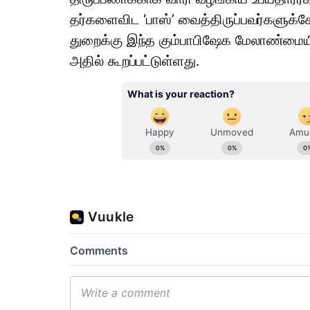
தர்​களை​விட ‘பாஸ்’ வைத்​திருப்​பவர்​களுக்
துறைக்கு இந்த கும்​பாபிஷேக மேலாண்​மை​யில்
அதில் கூறப்​பட்​டுள்​ளது.