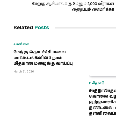
மேற்கு ஆசியாவுக்கு மேலும் 2,000 வீரர்கள்
அனுப்பும் அமெரிக்கா
Related
Posts
வானிலை
மேற்கு தொடர்ச்சி மலை
மாவட்டங்களில் 3 நாள்
மிதமான மழைக்கு வாய்ப்பு
March 31, 2026
தமிழ்நாடு
சாத்தான்கு
கொலை வழக்
குற்றவாளி
தண்டனை வ
தள்ளிவைப்ப