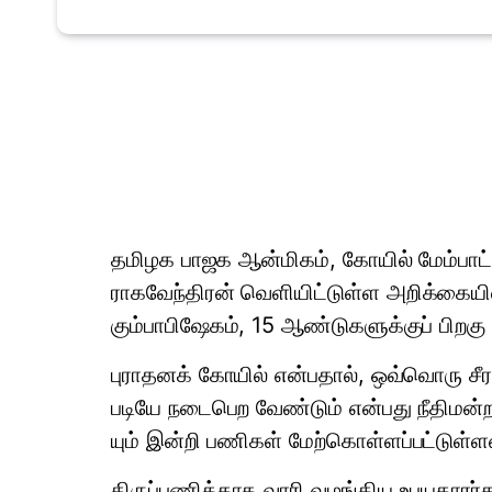
தமிழக பாஜக ஆன்​மிகம், கோயில் மேம்​பாட்டு
ராகவேந்​திரன் வெளி​யிட்​டுள்ள அறிக்​கை​யில
கும்​பாபிஷேகம், 15 ஆண்​டு​களுக்​குப் பிறக
புராதனக் கோயில் என்​ப​தால், ஒவ்​வொரு சீரம
படியே நடை​பெற வேண்​டும் என்​பது நீதி​மன்ற
யும் இன்றி பணி​கள் மேற்​கொள்​ளப்​பட்​டுள்​
திருப்​பணிக்​காக வாரி வழங்​கிய உபய​தா​ரர்​க