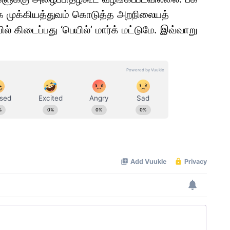
கே முக்​கி​யத்​து​வம் கொடுத்த அறநிலை​யத்
 கிடைப்​பது ‘பெ​யில்’ மார்க் மட்​டுமே. இவ்​வாறு