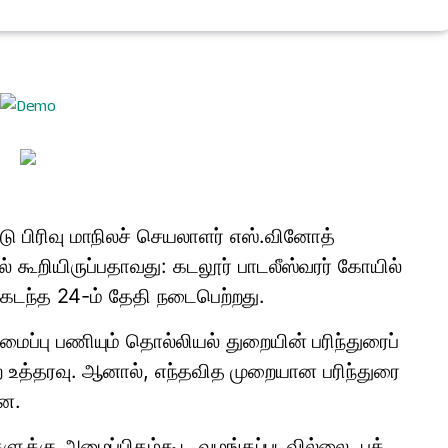
 பிரிவு மாநிலச் செய​லா​ளர் எஸ்​.​வினோத்
் கூறி​யிருப்​ப​தாவது: கடலூர் பாடலீஸ்​வரர் கோயில்
ு கடந்த 24-ம் தேதி நடை​பெற்​றது.
ைப்பு பணி​யும் தொல்​லியல் துறை​யின் பரிந்​துரைப்​
 உத்​தர​வு. ஆனால், எந்​த​வித முறை​யான பரிந்​துரை​
ளன.
ளுக்கு அழைப்​பிதழ்​கூட வழங்​கப்​பட​வில்​லை. பக்​