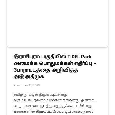
இராசிபுரம் பகுதியில் TIDEL Park
அமைக்க பொதுமக்கள் எதிர்ப்பு –
போராட்டத்தை அறிவித்த
அஇஅதிமுக
November 13, 2025
தமிழ் நாட்டில் திமுக ஆட்சிக்கு
வரும்போதெல்லாம் மக்கள் தங்களது அன்றாட
வாழ்க்கையை நடத்துவதற்குக்கூட பல்வேறு
வகைகளில் சிரமப்பட வேண்டிய அவலநிலை