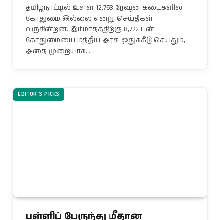
தமிழ்நாட்டில் உள்ள 12,753 ரேஷன் கடைகளில்
கோதுமை இல்லை என்று செய்திகள்
வருகின்றன. இம்மாதத்திற்கு 8,722 டன்
கோதுமையை மத்திய அரசு ஒதுக்கீடு செய்தும்,
அதை முறையாக…
EDITOR'S PICKS
பள்ளிப் பேருந்து மீதான