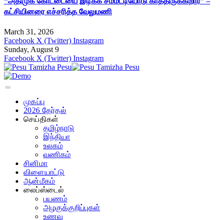
“அதிமுக கோட்டையை இடிக்க சம்மட்டியோடு காத்திருக்கிறார்” –
கட்சியினரை எச்சரித்த வேலுமணி
March 31, 2026
Facebook
X (Twitter)
Instagram
Sunday, August 9
Facebook
X (Twitter)
Instagram
முகப்பு
2026 தேர்தல்
செய்திகள்
தமிழ்நாடு
இந்தியா
உலகம்
வணிகம்
சினிமா
விளையாட்டு
ஆன்மீகம்
லைப்ஸ்டைல்
பயணம்
அழகுக்குறிப்புகள்
உணவு